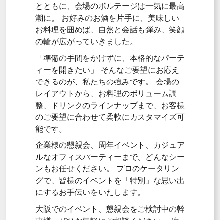
とともに、
会場のボルテージは一気に最高
潮に。
お好みのお酒を片手に、
美味しい
お料理を囲めば、
自然と会話も弾み、
笑顔
の輪が広がっていきました。
「準備の手間をかけずに、
本格的なパーテ
ィーを開きたい」 そんなご要望にお応え
できるのが、
私たちの強みです。
会場の
レイアウトから、
お料理のボリューム調
整、
ドリンクのラインナップまで、
お客様
のご要望に合わせて柔軟にカスタマイズ可
能です。
企業様の懇親会、
周年イベント、
カジュア
ルなオフィスパーティーまで、
どんなシー
ンもお任せください。
プロのケータリン
グで、
皆様のイベントを「特別」な思い出
にするお手伝いをいたします。
大阪でのイベント、
懇親会をご検討中の幹