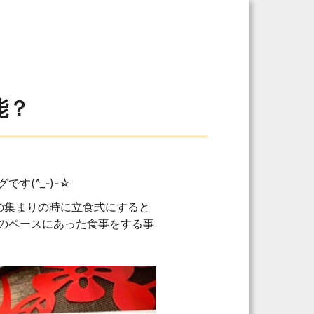
能？
す(^_-)-☆
の集まりの時に立食式にすると
のペースにあった食事をする事