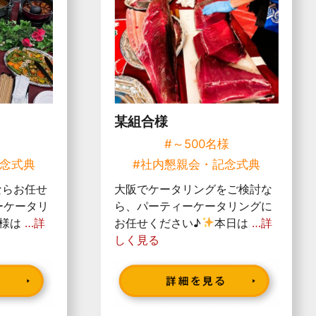
某組合様
様
#～500名様
記念式典
#社内懇親会・記念式典
ならお任せ
大阪でケータリングをご検討な
ーケータリ
ら、パーティーケータリングに
客様は
…詳
お任せください♪
本日は
…詳
しく見る