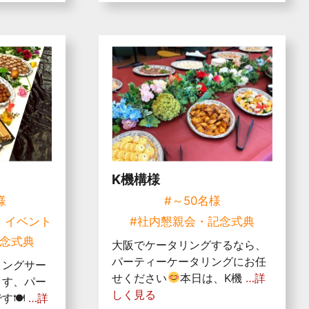
K機構様
様
#～50名様
・イベント
#社内懇親会・記念式典
記念式典
大阪でケータリングするなら、
パーティーケータリングにお任
リングサー
せください
本日は、K機
…詳
ます、パー
しく見る
す🍽
…詳