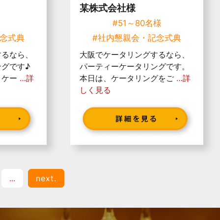
某株式会社様
様
#51～80名様
記念式典
#社内懇親会・記念式典
するなら、
大阪でケータリングするなら、
グです♪
パーティーケータリングです。
、ケー
…詳
本日は、ケータリングをご
…詳
しく見る
...
next.