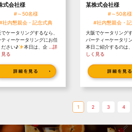
株式会社様
某株式会社様
#～50名様
#～50名
#社内懇親会・記念式典
#社内懇親会・
阪でケータリングするなら、
大阪でケータリング
ーティーケータリングにお任
パーティーケータリン
ください♪
本日は、企
…詳
本日ご紹介するのは
く見る
しく見る
1
2
3
4