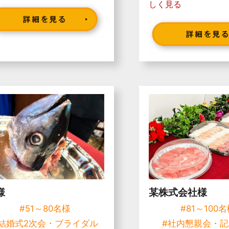
しく見る
様
某株式会社様
#51～80名様
#81～100
結婚式2次会・ブライダル
#社内懇親会・