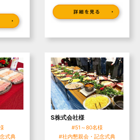
S株式会社様
名様
#51～80名様
記念式典
#社内懇親会・記念式典