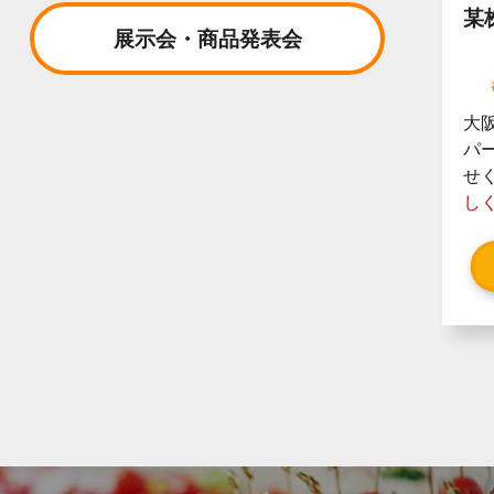
某
展示会・商品発表会
大
パ
せ
し