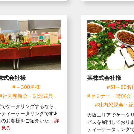
株式会社様
某株式会社様
#～300名様
#51～80名
#社内懇親会・記念式典
#セミナー・講演会
#社内懇親会・
阪でケータリングするなら、
ーティーケータリングです♪
大阪エリアでケータ
日のお客様をご紹介いた
…詳
ビスを展開しており
く見る
ティーケータリングで