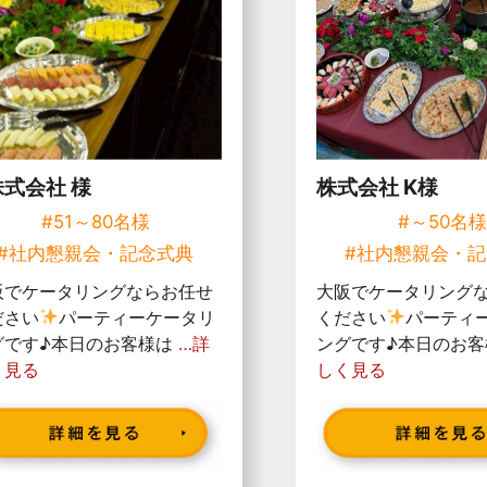
株式会社 様
株式会社 K様
#51～80名様
#～50名
#社内懇親会・記念式典
#社内懇親会・
阪でケータリングならお任せ
大阪でケータリング
ださい
パーティーケータリ
ください
パーティ
グです♪本日のお客様は
…詳
ングです♪本日のお
く見る
しく見る