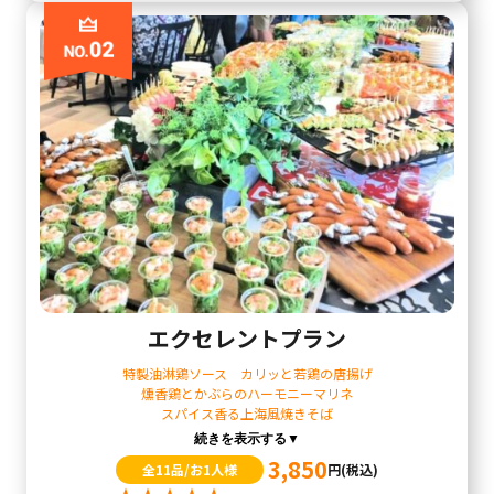
エクセレントプラン
特製油淋鶏ソース カリッと若鶏の唐揚げ
燻香鶏とかぶらのハーモニーマリネ
スパイス香る上海風焼きそば
続きを表示する▼
3,850
全11品/お1人様
円
(税込)