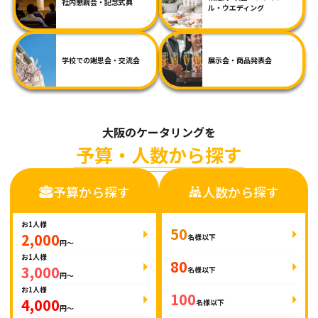
社内懇親会・記念式典
ル・ウエディング
学校での謝恩会・交流会
展示会・商品発表会
大阪のケータリングを
予算・人数から探す
予算から探す
人数から探す
お1人様
50
2,000
名様以下
円～
お1人様
80
3,000
名様以下
円～
お1人様
100
4,000
名様以下
円～