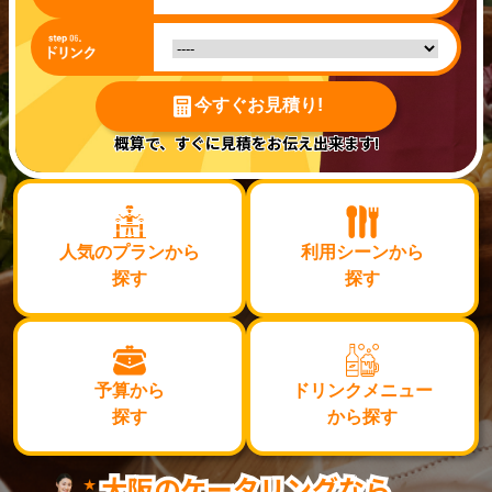
今すぐお見積り!
概算で、すぐに見積をお伝え出来ます!
人気のプランから
利用シーンから
探す
探す
予算から
ドリンクメニュー
探す
から探す
大阪のケータリングなら