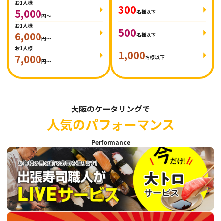
お1人様
300
5,000
名様以下
円～
お1人様
500
6,000
名様以下
円～
お1人様
1,000
7,000
名様以下
円～
大阪のケータリングで
人気のパフォーマンス
Performance