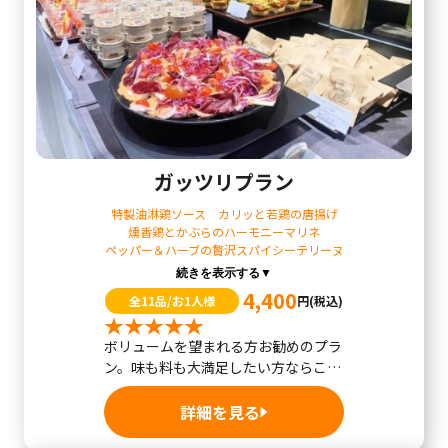
ガッツリプラン
特製油淋鶏ソース カリッと若鶏の唐揚げ
燻香鶏とかぶらのハーモニーマリネ
ペッパー＆ハーブの贅沢スパイシーテリーヌ
続きを表示する▼
4,400
全11品/お1人様
円
(税込)
ボリュームを望まれる方お勧めのプラ
ン。味も料も大満足したい方ならこち
ら。男性や若...
詳細を見る