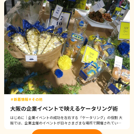
する際、「参加者の記 […]
＃新着情報
＃その他
大阪の企業イベントで映えるケータリング術
はじめに｜企業イベントの成功を左右する「ケータリング」の役割 大
阪では、企業主催のイベントが日々さまざまな場所で開催されていま
す。 社内懇親会、周年記念パーティー、キックオフイベント、 表彰
式、展示会、セミナー後の交流会 […]