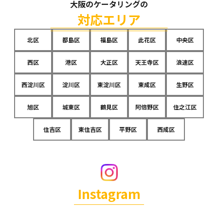
大阪のケータリングの
対応エリア
北区
都島区
福島区
此花区
中央区
西区
港区
大正区
天王寺区
浪速区
西淀川区
淀川区
東淀川区
東成区
生野区
旭区
城東区
鶴見区
阿倍野区
住之江区
住吉区
東住吉区
平野区
西成区
Instagram