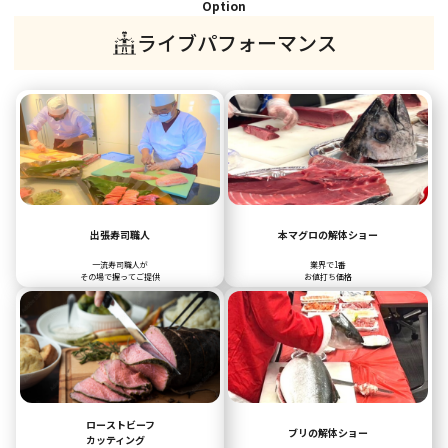
Option
ライブパフォーマンス
出張寿司職人
本マグロの解体ショー
一流寿司職人が
業界で1番
その場で握ってご提供
お値打ち価格
ローストビーフ
ブリの解体ショー
カッティング