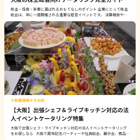
株主・役員・来賓に選ばれるおもてなしのポイント 企業にとって株主
総会は、年に一度開催される重要な経営イベントです。 決算報告や事
業計画を説明するだけでなく、株主へ感謝を伝え、 企業の姿勢や信頼
性を示す大切な機会でもありま […]
＃新着情報
＃その他
【大阪】出張シェフ＆ライブキッチン対応の法
人イベントケータリング特集
大阪で出張シェフ・ライブキッチン対応の法人イベントケータリング
をお探しなら 大阪で周年記念パーティーや社員総会、展示会、商品
発表会、キックオフミーティング、懇親会などの法人イベントを企画