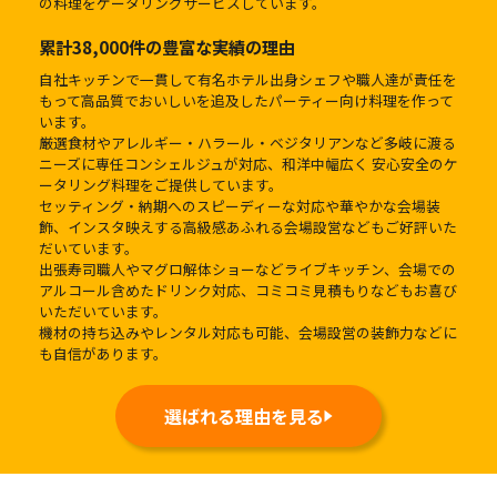
の料理をケータリングサービスしています。
累計38,000件の豊富な実績の理由
自社キッチンで一貫して有名ホテル出身シェフや職人達が責任を
もって高品質でおいしいを追及したパーティー向け料理を作って
います。
厳選食材やアレルギー・ハラール・ベジタリアンなど多岐に渡る
ニーズに専任コンシェルジュが対応、和洋中幅広く 安心安全のケ
ータリング料理をご提供しています。
セッティング・納期へのスピーディーな対応や華やかな会場装
飾、インスタ映えする高級感あふれる会場設営などもご好評いた
だいています。
出張寿司職人やマグロ解体ショーなどライブキッチン、会場での
アルコール含めたドリンク対応、コミコミ見積もりなどもお喜び
いただいています。
機材の持ち込みやレンタル対応も可能、会場設営の装飾力などに
も自信があります。
選ばれる理由を見る