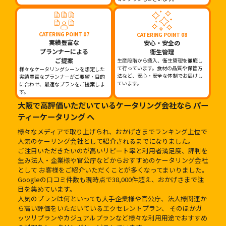
CATERING POINT 07
CATERING POINT 08
実績豊富な
安心・安全の
プランナーによる
衛生管理
ご提案
生産段階から搬入、衛生管理を徹底し
て行っています。食材の品質や保管方
様々なケータリングシーンを想定した
法など、安心・安全な体制でお届けし
実績豊富なプランナーがご要望・目的
ています。
に合わせ、最適なプランをご提案しま
す。
大阪で高評価いただいているケータリング会社なら パー
ティーケータリング へ
様々なメディアで取り上げられ、おかげさまでランキング上位で
人気のケーリング会社として紹介されるまでになりました。
ご注目いただきたいのが高いリピート率と利用者満足度、評判を
生み法人・企業様や官公庁などからおすすめのケータリング会社
として お客様をご紹介いただくことが多くなってまいりました。
Googleの口コミ件数も現時点で38,000件超え、おかげさまで注
目を集めています。
人気のプランは何といっても大手企業様や官公庁、法人様関連か
ら高い評価をいただいているエクセレントプラン、 そのほかガ
ッツリプランやカジュアルプランなど様々な利用用途でおすすめ