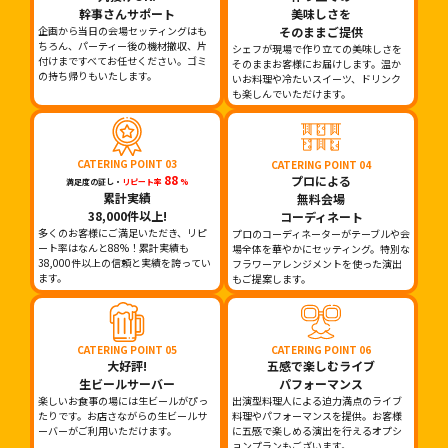
幹事さんサポート
美味しさを
企画から当日の会場セッティングはも
そのままご提供
ちろん、パーティー後の機材撤収、片
シェフが現場で作り立ての美味しさを
付けまですべてお任せください。ゴミ
そのままお客様にお届けします。温か
の持ち帰りもいたします。
いお料理や冷たいスイーツ、ドリンク
も楽しんでいただけます。
CATERING POINT 03
CATERING POINT 04
88
プロによる
満足度の証し・
リピート率
%
累計実績
無料会場
38,000件以上!
コーディネート
多くのお客様にご満足いただき、リピ
プロのコーディネーターがテーブルや会
ート率はなんと88%！累計実績も
場全体を華やかにセッティング。特別な
38,000件以上の信頼と実績を誇ってい
フラワーアレンジメントを使った演出
ます。
もご提案します。
CATERING POINT 05
CATERING POINT 06
大好評!
五感で楽しむライブ
生ビールサーバー
パフォーマンス
楽しいお食事の場には生ビールがぴっ
出演型料理人による迫力満点のライブ
たりです。お店さながらの生ビールサ
料理やパフォーマンスを提供。お客様
ーバーがご利用いただけます。
に五感で楽しめる演出を行えるオプシ
ョンプランもございます。