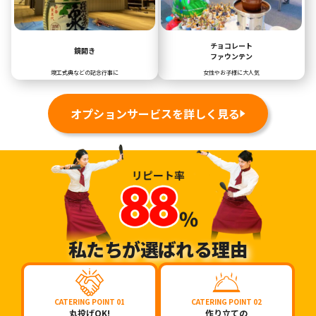
チョコレート
鏡開き
ファウンテン
竣工式典などの記念行事に
女性やお子様に大人気
オプションサービスを詳しく見る
私たちが選ばれる理由
CATERING POINT 01
CATERING POINT 02
丸投げOK!
作り立ての