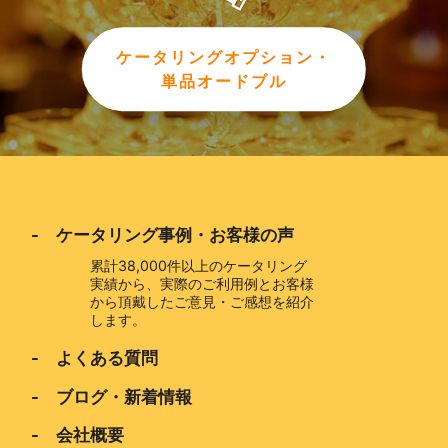
ケータリングオプション・
単品オードブル
- ケータリング事例・お客様の声
累計38,000件以上のケータリング
実績から、実際のご利用例とお客様
から頂戴したご意見・ご感想を紹介
します。
- よくある質問
- ブログ・新着情報
- 会社概要