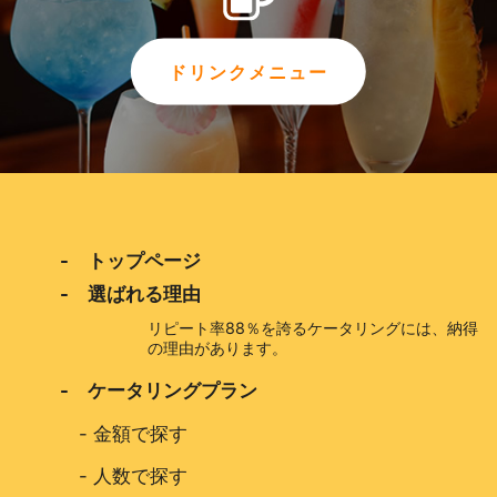
ドリンクメニュー
- トップページ
- 選ばれる理由
リピート率88％を誇るケータリングには、納得
の理由があります。
- ケータリングプラン
-
金額で探す
-
人数で探す