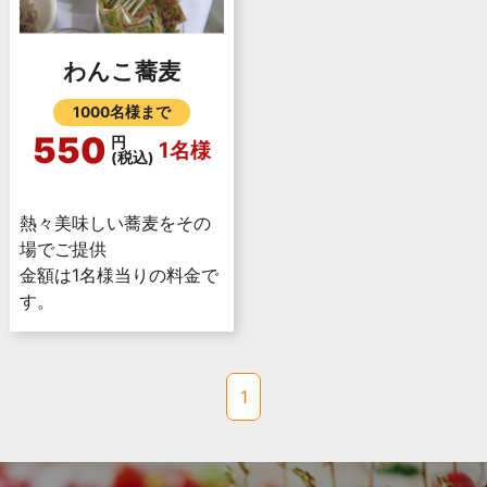
わんこ蕎麦
1000名様まで
550
円
1名様
(税込)
熱々美味しい蕎麦をその
場でご提供
金額は1名様当りの料金で
す。
1