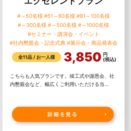
エクセレントプラン
#～50名様
#51～80名様
#81～100名様
#～300名様
#～500名様
#～1000名様
#セミナー・講演会・イベント
#社内懇親会・記念式典
#展示会・商品発表会
3,850
円
全11品 / お一人様
(税込)
こちらも人気プランです。竣工式や謝恩会、社
内懇親会など、幅広くご利用いただける当...