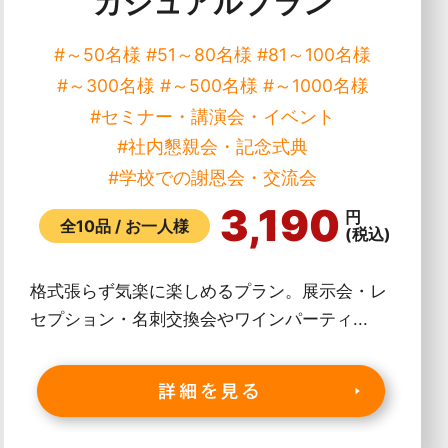
カジュアルプラン
#～50名様
#51～80名様
#81～100名様
#～300名様
#～500名様
#～1000名様
#セミナー・講演会・イベント
#社内懇親会・記念式典
#学校での謝恩会・交流会
3,190
円
全10品 / お一人様
(税込)
格式張らず気楽に楽しめるプラン。展示会・レ
セプション・名刺交換会やワインパーティ...