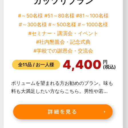
ガッツリプラン
#～50名様
#51～80名様
#81～100名様
#～300名様
#～500名様
#～1000名様
#セミナー・講演会・イベント
#社内懇親会・記念式典
#学校での謝恩会・交流会
4,400
円
全11品 / お一人様
(税込)
ボリュームを望まれる方お勧めのプラン。味も
料も大満足したい方ならこちら。男性や若...