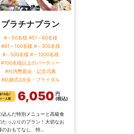
プラチナプラン
#～50名様
#51～80名様
#81～100名様
#～300名様
#～500名様
#～1000名様
#100名様以上のパーティー
#社内懇親会・記念式典
#結婚式2次会・ブライダル
6,050
円
全13品 /
(税込)
お一人様
の込んだ特別メニューと高級食
のたっぷりのプラン！大切なお
様のおもてなし、特...