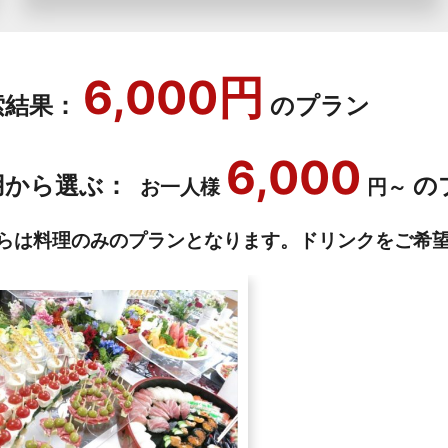
6,000円
索結果：
のプラン
6,000
用から選ぶ：
の
お一人様
円～
らは料理のみのプランとなります。ドリンクをご希