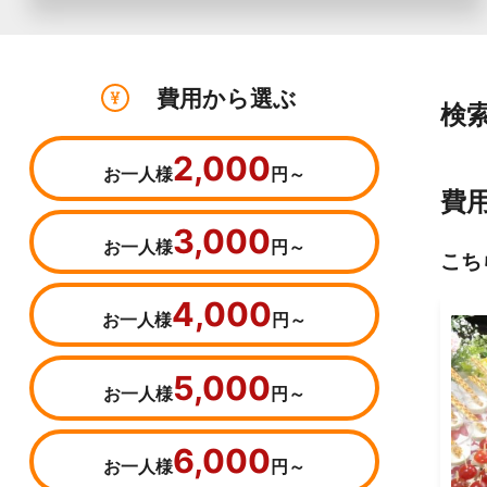
費用から選ぶ
検
2,000
お一人様
円～
費
3,000
お一人様
円～
こち
4,000
お一人様
円～
5,000
お一人様
円～
6,000
お一人様
円～