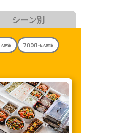
シーン別
7000
/人前後
円/人前後