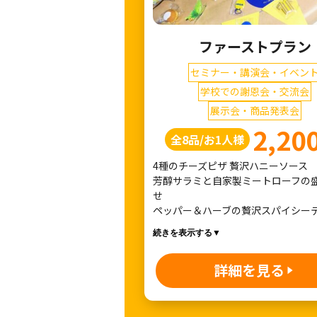
ファーストプラン
セミナー・講演会・イベン
学校での謝恩会・交流会
展示会・商品発表会
2,20
全8品/お1人様
4種のチーズピザ 贅沢ハニーソース
芳醇サラミと自家製ミートローフの
せ
ペッパー＆ハーブの贅沢スパイシー
続きを表示する▼
詳細を見る