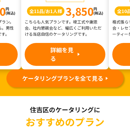
0
3,850
円
円
全11品/お1人様
全10
(税込)
(税込)
プラン。
こちらも人気プランです。竣工式や謝恩
格式張ら
ら。男性
会、社内懇親会など、幅広くご利用いただ
会・レセ
です。
ける当店自信のケータリングです。
ーティー
詳細を見
る
ケータリングプランを全て見る
住吉区のケータリングに
おすすめのプラン