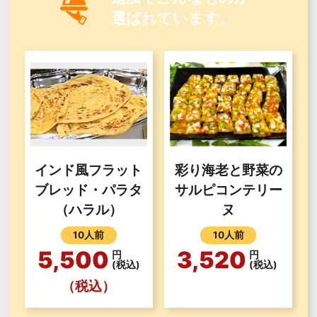
選ばれています。
インド風フラット
彩り海老と野菜の
ブレッド・パラタ
サルピコンテリー
（ハラル）
ヌ
10人前
10人前
5,500
3,520
円
円
(税込)
(税込)
（税込）