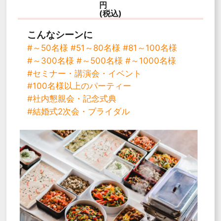
円
(税込)
こんなシーンに
#～50名様
#51～80名様
#81～100名様
#～300名様
#～500名様
#～1000名様
#セミナー・講演会・イベント
#100名様以上のパーティー
#社内懇親会・記念式典
#結婚式2次会・ブライダル