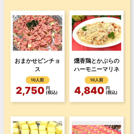
おまかせピンチョ
燻香鶏とかぶらの
ス
ハーモニーマリネ
10人前
10人前
2,750
4,840
円
円
(税込)
(税込)