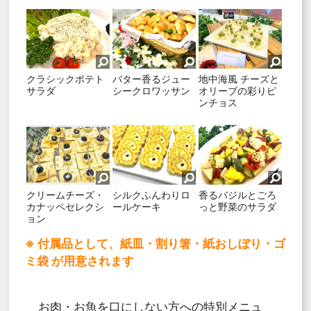
クラシックポテト
バター香るジュー
地中海風 チーズと
サラダ
シークロワッサン
オリーブの彩りピ
ンチョス
クリームチーズ・
シルクふんわりロ
香るバジルとごろ
カナッペセレクシ
ールケーキ
っと野菜のサラダ
ョン
※ 付属品として、紙皿・割り箸・紙おしぼり・ゴ
ミ袋 が用意されます
お肉・お魚を口にしない方への特別メニュ