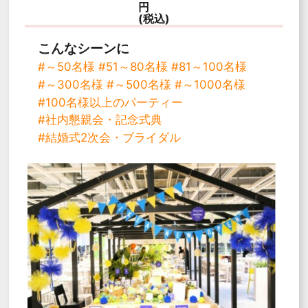
円
(税込)
こんなシーンに
#～50名様
#51～80名様
#81～100名様
#～300名様
#～500名様
#～1000名様
#100名様以上のパーティー
#社内懇親会・記念式典
#結婚式2次会・ブライダル