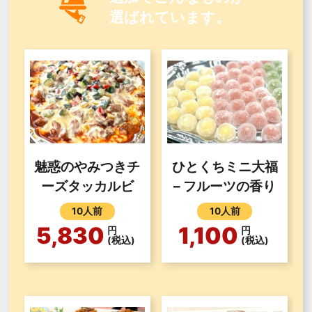
選ばれています。
魅惑のやみつきチ
ひとくちミニ大福
ーズタッカルビ
– フルーツの香り
10人前
10人前
5,830
1,100
円
円
(税込)
(税込)