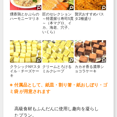
燻香鶏とかぶらの
匠のセレクション
贅沢おすすめパス
ハーモニーマリネ
～特選握り寿司5貫
タ2種盛り
～（本マグロ、イ
カ、海老、穴子、
いくら）
クラシックNYスタ
クリームとろける
カカオ香る濃厚シ
イル・チーズケー
ミルクレープ
ョコラケーキ
キ
※ 付属品として、紙皿・割り箸・紙おしぼり・ゴ
ミ袋 が用意されます
高級食材もふんだんに使用し趣向を凝らし
たプラン。