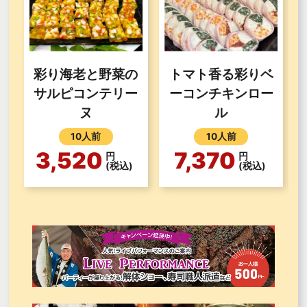
彩り海老と野菜の
トマト香る彩りベ
サルピコンテリー
ーコンチキンロー
ヌ
ル
10人前
10人前
3,520
7,370
円
円
(税込)
(税込)