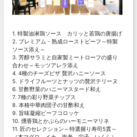
1. 特製油淋鶏ソース カリッと若鶏の唐揚げ
2. プレミアム・熟成ローストビーフ～特製
ソース添え～
3. 芳醇サラミと自家製ミートローフの盛り
合わせ～モッツアレラ添え
4. 4種のチーズピザ 贅沢ハニーソース
5. ドライフルーツとナッツの贅沢テリーヌ
6. 甘酢野菜のハニーマスタード和え
7. 7種の彩り野菜チップス
8. 本格中華肉団子の甘酢和え
9. 旨味凝縮ビーフコロッケ
10. 燻香鶏とかぶらのハーモニーマリネ
11. 匠のセレクション～特選握り寿司5貫～
（本マグロ、イカ、海老、穴子、いくら）