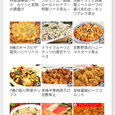
特製油淋鶏ソー
プレミアム・熟成
芳醇サラミと自家
ス カリッと若鶏
ローストビーフ～
製ミートローフの
の唐揚げ
特製ソース添え～
盛り合わせ～モッ
ツアレラ添え
4種のチーズピザ
ドライフルーツと
甘酢野菜のハニー
贅沢ハニーソース
ナッツの贅沢テリ
マスタード和え
ーヌ
7種の彩り野菜チッ
本格中華肉団子の
旨味凝縮ビーフコ
プス
甘酢和え
ロッケ
アツアツメニュー