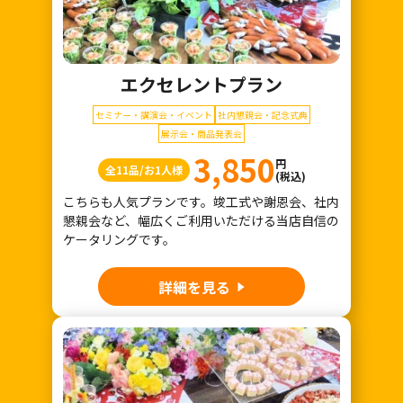
エクセレントプラン
セミナー・講演会・イベント
社内懇親会・記念式典
展示会・商品発表会
3,850
円
全11品/お1人様
(税込)
こちらも人気プランです。竣工式や謝恩会、社内
懇親会など、幅広くご利用いただける当店自信の
ケータリングです。
詳細を見る