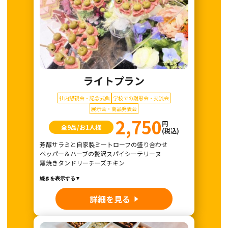
ライトプラン
社内懇親会・記念式典
学校での謝恩会・交流会
展示会・商品発表会
2,750
円
全9品/お1人様
(税込)
芳醇サラミと自家製ミートローフの盛り合わせ
ペッパー＆ハーブの贅沢スパイシーテリーヌ
窯焼きタンドリーチーズチキン
続きを表示する▼
詳細を見る