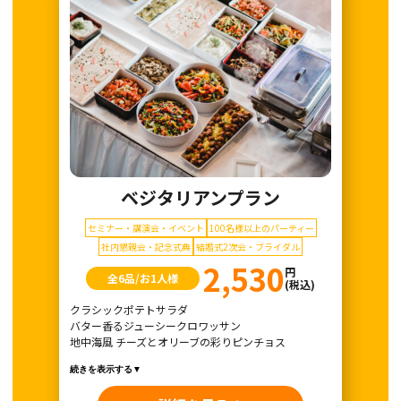
ベジタリアンプラン
セミナー・講演会・イベント
100名様以上のパーティー
社内懇親会・記念式典
結婚式2次会・ブライダル
2,530
円
全6品/お1人様
(税込)
クラシックポテトサラダ
バター香るジューシークロワッサン
地中海風 チーズとオリーブの彩りピンチョス
続きを表示する▼