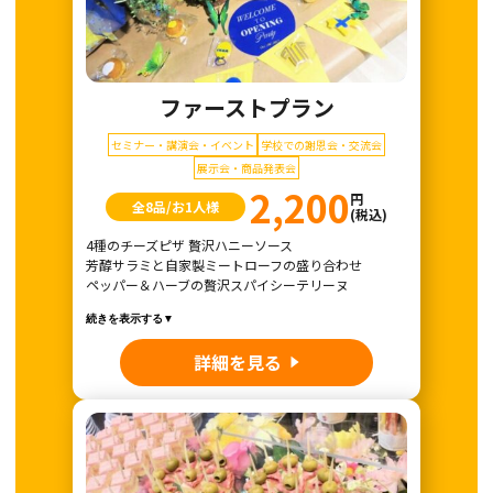
ファーストプラン
セミナー・講演会・イベント
学校での謝恩会・交流会
展示会・商品発表会
2,200
円
全8品/お1人様
(税込)
4種のチーズピザ 贅沢ハニーソース
芳醇サラミと自家製ミートローフの盛り合わせ
ペッパー＆ハーブの贅沢スパイシーテリーヌ
続きを表示する▼
詳細を見る