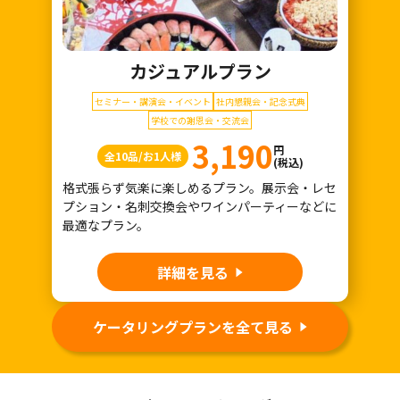
カジュアルプラン
セミナー・講演会・イベント
社内懇親会・記念式典
学校での謝恩会・交流会
3,190
円
全10品/お1人様
(税込)
格式張らず気楽に楽しめるプラン。展示会・レセ
プション・名刺交換会やワインパーティーなどに
最適なプラン。
詳細を見る
ケータリングプランを全て見る