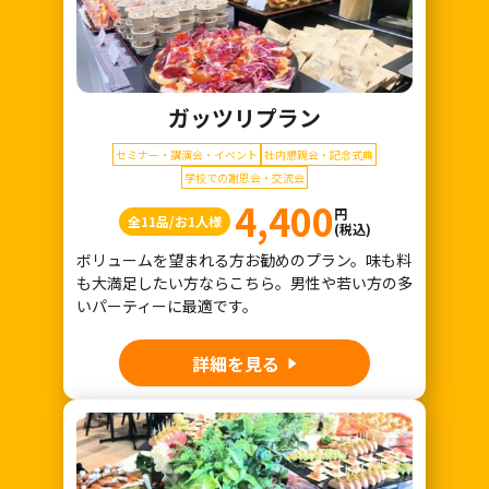
ガッツリプラン
セミナー・講演会・イベント
社内懇親会・記念式典
学校での謝恩会・交流会
4,400
円
全11品/お1人様
(税込)
ボリュームを望まれる方お勧めのプラン。味も料
も大満足したい方ならこちら。男性や若い方の多
いパーティーに最適です。
詳細を見る