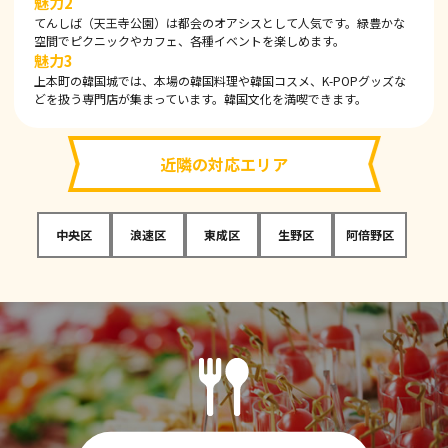
魅力2
てんしば（天王寺公園）は都会のオアシスとして人気です。緑豊かな
空間でピクニックやカフェ、各種イベントを楽しめます。
魅力3
上本町の韓国城では、本場の韓国料理や韓国コスメ、K-POPグッズな
どを扱う専門店が集まっています。韓国文化を満喫できます。
近隣の対応エリア
中央区
浪速区
東成区
生野区
阿倍野区