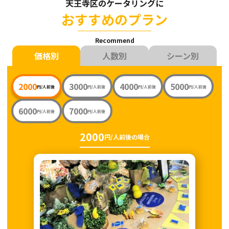
天王寺区のケータリングに
おすすめのプラン
Recommend
価格別
人数別
シーン別
2000
3000
4000
5000
円/人前後
円/人前後
円/人前後
円/人前後
6000
7000
円/人前後
円/人前後
2000
円/人前後の場合